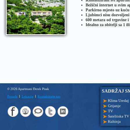
Klimatizirani svi apartm
Bežični internet u svim
Parkirno mjesto uz kuću
Ljubimci nisu dozvoljeni
600 metara od trgovine i
Idealno za obitelji sa 1 il
© 2026 Apartmani Đerek Pisak
SADRŽAJ S
Ponuda
Lokacija
Kontaktirajte nas
Klima Uredaj
Grijanje
TV
Satelitska TV
Kuhinja