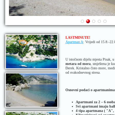
LASTMINUTE!
Apartman A
: Vrijedi od 15.8.-22.
U istočnom dijelu mjesta Pisak, u 
metara od mora
, smještena je ku
Đerek. Kristalno čisto more, medi
od svakodnevnog stresa.
Osnovni podaci o apartmanima
Apartmani za 2 – 6 osob
Svi apartmani imaju ba
4 tipa apartmana ( "A",