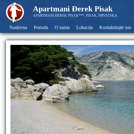
Apartmani Đerek Pisak
APARTMANI ĐEREK PISAK***, PISAK, HRVATSKA
Naslovna
Ponuda
O nama
Lokacija
Kontaktirajte nas