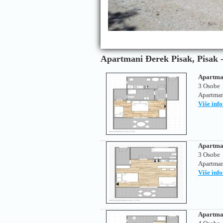
Apartmani Đerek Pisak, Pisak 
Apartma
3 Osobe
Apartman
Više inf
Apartma
3 Osobe
Apartman
Više inf
Apartma