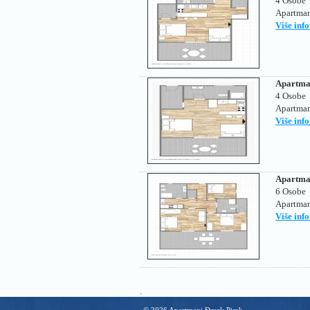
4 Osobe
Apartman
Više inf
Apartma
4 Osobe
Apartman
Više inf
Apartma
6 Osobe
Apartman
Više inf
.