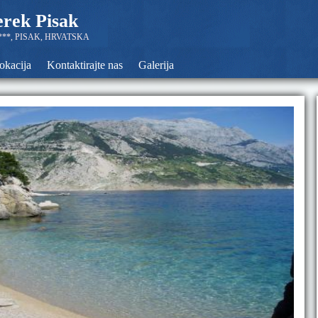
rek Pisak
**, PISAK, HRVATSKA
okacija
Kontaktirajte nas
Galerija