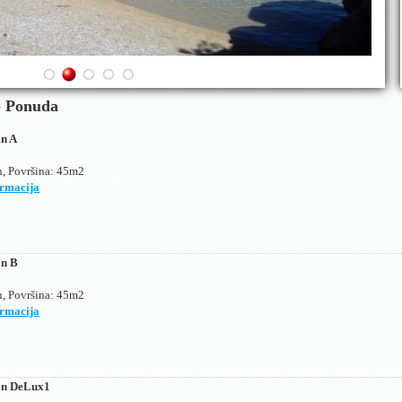
- Ponuda
n A
, Površina
: 45m2
ormacija
n B
, Površina
: 45m2
ormacija
n DeLux1